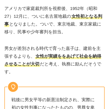
アメリカで家庭裁判所を視察後、1952年（昭和
27）12月に、ついに名古屋地裁の
女性初となる判
事
となりました。ついで、東京地裁、東京家裁に
移り、民事や少年審判を担当。
男女が差別される時代で育った嘉子は、建前を主
張するよりも、
女性が実績ををあげて社会を納得
させることが大切
だと考え、執務に励んだそうで
す。
戦後に男女平等の新憲法制定され、実際に
初の女性判事になったたものの、男尊女卑