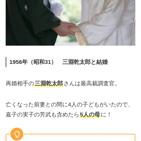
1956年（昭和31） 三淵乾太郎と結婚
再婚相手の
三淵乾太郎
さんは最高裁調査官。
亡くなった前妻との間に4人の子どもがいたので、
嘉子の実子の芳武も含めたら
5人の母
に！