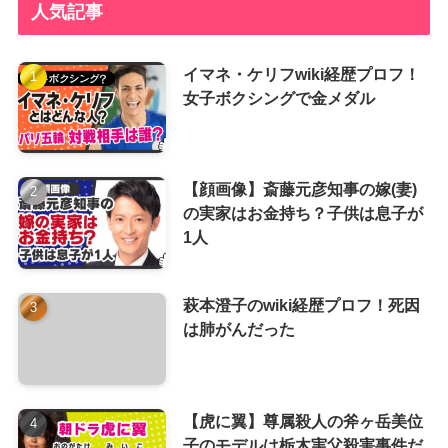
人気記事
イマネ・ケリフwiki経歴プロフ！
女子ボクシングで金メダル
【顔画像】斎藤元彦知事の嫁(妻)
の実家はお金持ち？子供は息子が
1人
萩本澄子のwiki経歴プロフ！死因
は肺がんだった
【虎に翼】尊属殺人の斧ヶ岳美位
子のモデルは栃木実父殺害事件だ