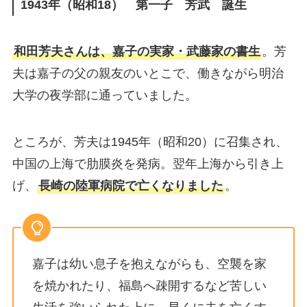
1943年（昭和18） 第一子 芳武 誕生
和田芳夫さんは、嘉子の実家・武藤家の書生
。芳
夫は嘉子の父の親友のいとこで、働きながら明治
大学の夜学部に通っていました。
ところが、芳夫は1945年（昭和20）に召集され、
中国の上海で肋膜炎を発病。翌年上海から引き上
げ、
長崎の陸軍病院で亡くなりました
。
嘉子は幼い息子を抱えながらも、空襲を家
を焼かれたり、福島へ疎開するなど苦しい