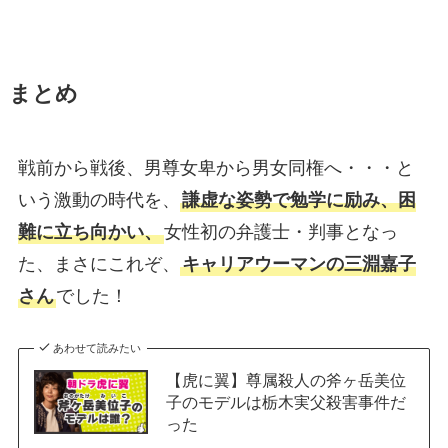
まとめ
戦前から戦後、男尊女卑から男女同権へ・・・と
いう激動の時代を、
謙虚な姿勢で勉学に励み、困
難に立ち向かい、
女性初の弁護士・判事となっ
た、まさにこれぞ、
キャリアウーマンの三淵嘉子
さん
でした！
あわせて読みたい
【虎に翼】尊属殺人の斧ヶ岳美位
子のモデルは栃木実父殺害事件だ
った