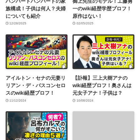
ハンバートハンバートの家
御上先生のモデル！工藤勇
族構成！子供は何人？夫婦
一のwiki経歴学歴プロフ！
についても紹介
原作はない！
12/28/2025
02/05/2025
アイルトン・セナの元妻リ
【訃報】三上大樹アナの
リアン・デ・バスコンセロ
wiki経歴プロフ！奥さんは
スのwiki経歴プロフ！
元女子アナ！子供は？
11/12/2024
10/08/2024