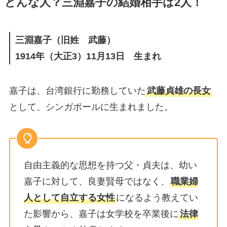
どんな人？三淵嘉子の結婚相手は2人！
三淵嘉子（旧姓 武藤）
1914年（大正3）11月13日 生まれ
嘉子は、台湾銀行に勤務していた
武藤貞雄の長女
として、シンガポールに生まれました。
自由主義的な思想を持つ父・貞夫は、幼い
嘉子に対して、良妻賢母ではなく、
職業婦
人として自立する女性
になるよう教えてい
た影響から、嘉子は女学校を卒業後に
法律