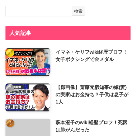
検索
人気記事
イマネ・ケリフwiki経歴プロフ！
女子ボクシングで金メダル
【顔画像】斎藤元彦知事の嫁(妻)
の実家はお金持ち？子供は息子が
1人
萩本澄子のwiki経歴プロフ！死因
は肺がんだった