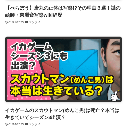
【べらぼう】唐丸の正体は写楽!?その理由３選！謎の
絵師・東洲斎写楽wiki経歴
01/21/2025
エンタメ
イカゲームのスカウトマン(めんこ男)は死亡？本当は
生きていてシーズン3出演？
01/14/2025
エンタメ