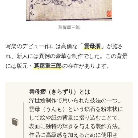
蔦屋重三郎
写楽のデビュー作には高価な「
雲母摺
」が施さ
れ、新人には異例の豪華な制作でした。この背景
には版元・
蔦屋重三郎
の存在があります。
雲母摺（きらずり）とは
浮世絵制作で用いられた技法の一つ。
雲母（うんも）という鉱石を粉末状に
して絵や紙の背景に摺り込むことで、
表面に独特の輝きを与える装飾方法。
作品に高級感を加えるために使用さ