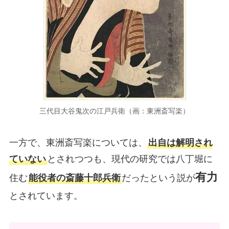
三代目大谷鬼次の江戸兵衛（画：東洲斎写楽）
一方で、東洲斎写楽については、
出自は解明され
ていない
とされつつも、現代の研究では八丁堀に
有力
住む
能役者の斎藤十郎兵衛
だったという説が
とされています。