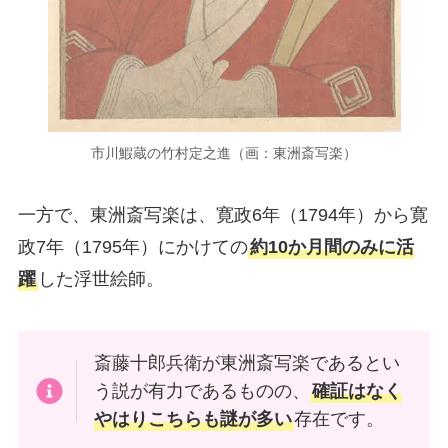
市川鰕蔵の竹村定之進（画：東洲斎写楽）
一方で、東洲斎写楽は、寛政6年（1794年）から寛
政7年（1795年）にかけての
約10か月間のみに活
躍
した浮世絵師。
斎藤十郎兵衛が東洲斎写楽であるとい
う説が有力であるものの、
確証はなく
やはりこちらも謎が多い
存在です。