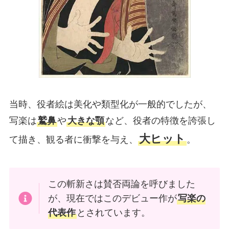
当時、役者絵は美化や類型化が一般的でしたが、
写楽は
鷲鼻
や
大きな顎
など、役者の特徴を誇張し
大ヒット
て描き、観る者に衝撃を与え、
。
この斬新さは賛否両論を呼びました
が、現在ではこのデビュー作が
写楽の
代表作
とされています。