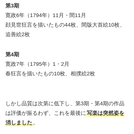
第3期
寛政6年（1794年）11月・閏11月
顔見世狂言を描いたもの44枚、間版大首絵10枚、
追善絵2枚
第4期
寛政7年（1795年）1・2月
春狂言を描いたもの10枚、相撲絵2枚
しかし品質は次第に低下し、第3期・第4期の作品
は評価が振るわず、これを最後に
写楽は突然姿を
消しました
。