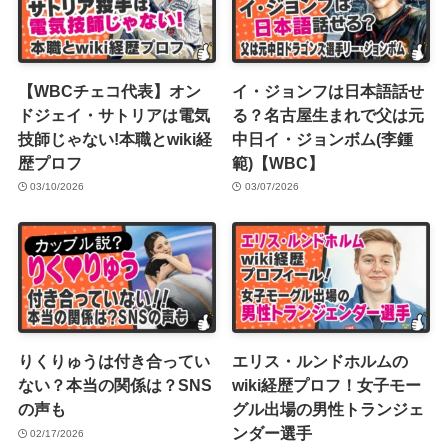
【WBCチェコ代表】オン
イ・ジョンフは日本語話せ
ドジェイ・サトリアは電気
る？名古屋生まれで父は元
技師じゃない!本職とwiki経
中日イ・ジョンボム(李鍾
歴プロフ
範)【WBC】
03/10/2026
03/07/2026
りくりゅうは付き合ってい
エリス・ルンドホルムの
ない？本当の関係は？SNS
wiki経歴プロフ！女子モー
の声も
グル出場の男性トランジェ
ンダー選手
02/17/2026