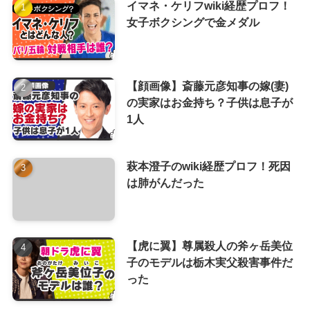
イマネ・ケリフwiki経歴プロフ！
女子ボクシングで金メダル
【顔画像】斎藤元彦知事の嫁(妻)
の実家はお金持ち？子供は息子が
1人
萩本澄子のwiki経歴プロフ！死因
は肺がんだった
【虎に翼】尊属殺人の斧ヶ岳美位
子のモデルは栃木実父殺害事件だ
った