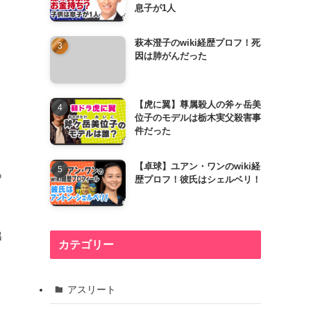
息子が1人
萩本澄子のwiki経歴プロフ！死
因は肺がんだった
【虎に翼】尊属殺人の斧ヶ岳美
位子のモデルは栃木実父殺害事
件だった
【卓球】ユアン・ワンのwiki経
っ
歴プロフ！彼氏はシェルベリ！
出
カテゴリー
アスリート