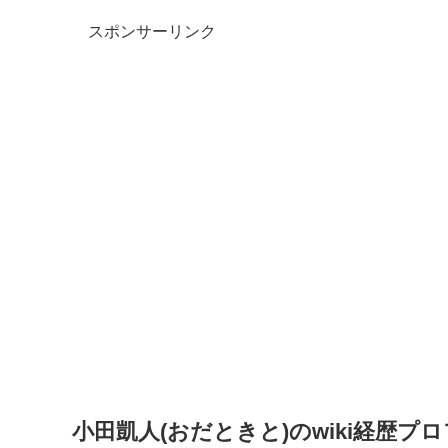
スポンサーリンク
小田凱人(おだときと)のwiki経歴プ