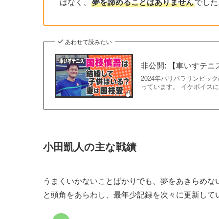
はなく、
夢を諦めることはありません
でした
あわせて読みたい
非公開: 【車いすテ
2024年パリパラリンピ
っています。 イケボイスに
小田凱人の主な戦績
うまくいかないことばかりでも、夢をあきらめな
と頭角をあらわし、最年少記録を次々に更新して