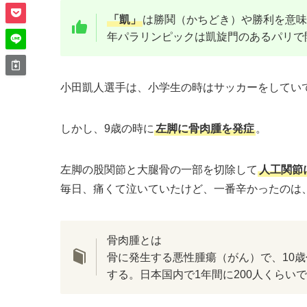
「凱」
は勝鬨（かちどき）や勝利を意味
年パラリンピックは凱旋門のあるパリで
小田凱人選手は、小学生の時はサッカーをしてい
しかし、9歳の時に
左脚に骨肉腫を発症
。
左脚の股関節と大腿骨の一部を切除して
人工関節
毎日、痛くて泣いていたけど、一番辛かったのは
骨肉腫とは
骨に発生する悪性腫瘍（がん）で、10
する。日本国内で1年間に200人くらい