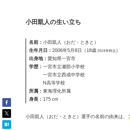
小田凱人の生い立ち
名前：
小田凱人（おだ・ときと）
生年月日：
2006年5月8日（18歳
）
2024年時点
出身地：
愛知県一宮市
学歴：
一宮市立瀬部小学校
一宮市立西成中学校
N高等学校
所属：
東海理化所属
身長：
175 cm
小田凱人（おだ・ときと）選手の名前の由来は、