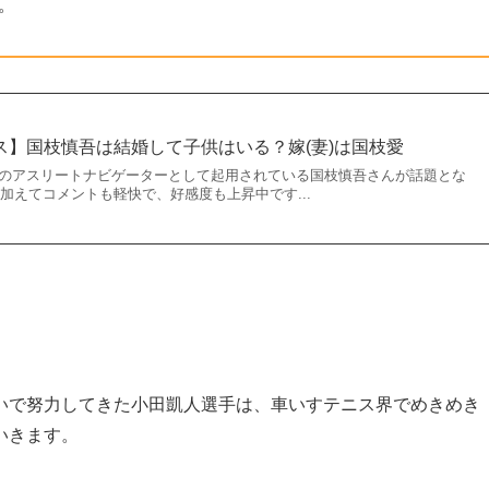
。
ニス】国枝慎吾は結婚して子供はいる？嫁(妻)は国枝愛
ックのアスリートナビゲーターとして起用されている国枝慎吾さんが話題とな
加えてコメントも軽快で、好感度も上昇中です...
いで努力してきた小田凱人選手は、車いすテニス界でめきめき
いきます。