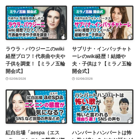
ラウラ・パウジーニのwiki
サブリナ・インパッチャト
経歴プロフ！代表曲や夫や
ーレのwiki経歴！結婚や
子供を調査！【ミラノ五輪
夫・子供は？【ミラノ五輪
開会式】
開会式】
02/06/2026
02/06/2026
紅白出場「aespa（エス
ハンバートハンバートは怖