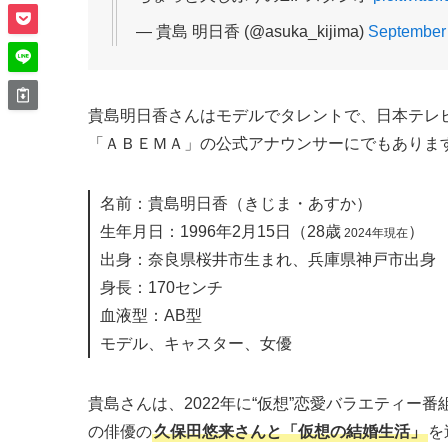
— 貴島 明日香 (@asuka_kijima)
September 
貴島明日香さんはモデルでタレントで、日本テレ
「ＡＢＥＭＡ」の公式アナウンサーにでもありま
名前：貴島明日香（きじま・あすか）
生年月日：1996年2月15日（28歳
）
2024年現在
出身：奈良県桜井市生まれ、兵庫県神戸市出身
身長：170センチ
血液型：AB型
モデル、キャスター、女優
貴島さんは、2022年に“仮想”恋愛バラエティー
の俳優の
久保田悠来さんと「仮想の結婚生活」
を