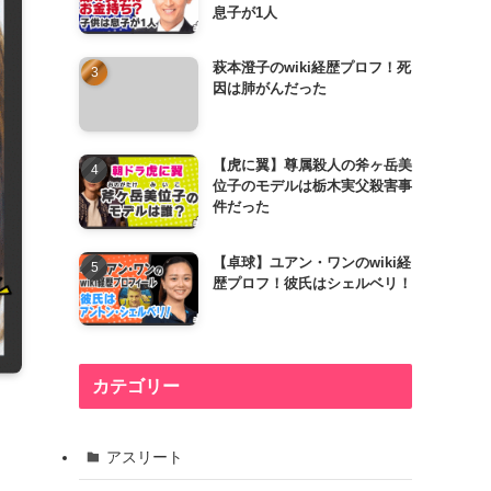
息子が1人
萩本澄子のwiki経歴プロフ！死
因は肺がんだった
【虎に翼】尊属殺人の斧ヶ岳美
位子のモデルは栃木実父殺害事
件だった
【卓球】ユアン・ワンのwiki経
歴プロフ！彼氏はシェルベリ！
カテゴリー
アスリート