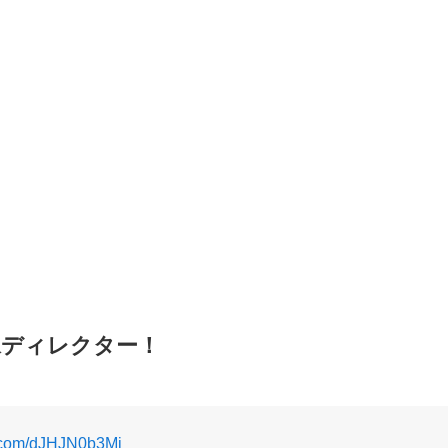
像ディレクター！
er.com/dJHJN0b3Mj