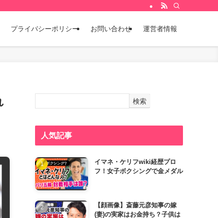
プライバシーポリシー
お問い合わせ
運営者情報
れ
検索
人気記事
イマネ・ケリフwiki経歴プロ
フ！女子ボクシングで金メダル
【顔画像】斎藤元彦知事の嫁
(妻)の実家はお金持ち？子供は