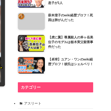
息子が1人
萩本澄子のwiki経歴プロフ！死
因は肺がんだった
【虎に翼】尊属殺人の斧ヶ岳美
位子のモデルは栃木実父殺害事
件だった
【卓球】ユアン・ワンのwiki経
歴プロフ！彼氏はシェルベリ！
カテゴリー
アスリート