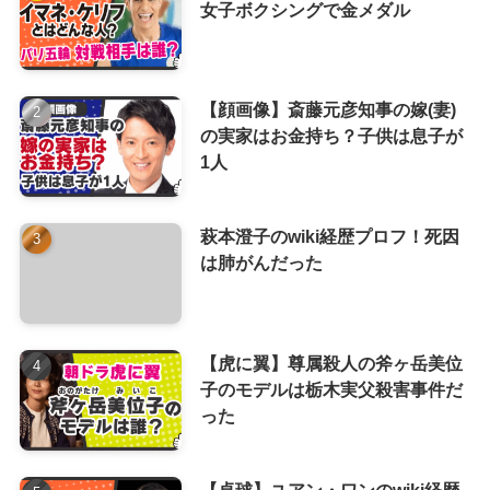
女子ボクシングで金メダル
【顔画像】斎藤元彦知事の嫁(妻)
の実家はお金持ち？子供は息子が
1人
萩本澄子のwiki経歴プロフ！死因
は肺がんだった
【虎に翼】尊属殺人の斧ヶ岳美位
子のモデルは栃木実父殺害事件だ
った